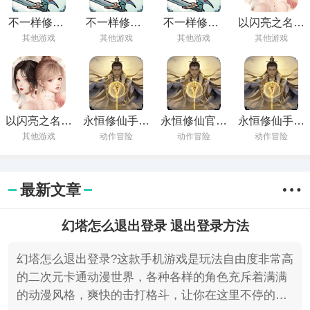
不一样修仙2
不一样修仙2
不一样修仙2
以闪亮之名安
安卓免费下载
手游下载官方
最新版下载
卓最新版下载
其他游戏
其他游戏
其他游戏
其他游戏
2023
版
以闪亮之名官
永恒修仙手游
永恒修仙官方
永恒修仙手游
方最新版下载
下载最新免费
下载手机版中
下载最新版本
其他游戏
动作冒险
动作冒险
动作冒险
安装
文
安卓手机
最新文章
幻塔怎么退出登录 退出登录方法
幻塔怎么退出登录?这款手机游戏是玩法自由度非常高
的二次元卡通动漫世界，各种各样的角色充斥着满满
的动漫风格，爽快的击打格斗，让你在这里不停的探