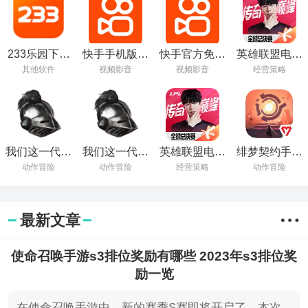
233乐园下载
快手手机版下
快手官方免费
英雄联盟电竞
安装无广告
载正版
下载
经理手游官服
其他软件
视频影音
视频影音
经营策略
下载
我们这一代的
我们这一代的
英雄联盟电竞
绯梦契约手游
命运最新版下
命运手游下载
经理官方最新
最新版本下载
动作冒险
动作冒险
经营策略
动作冒险
载
版下载
最新文章
使命召唤手游s3排位奖励有哪些 2023年s3排位奖
励一览
在使命召唤手游中，新的赛季S赛即将开启了，本次