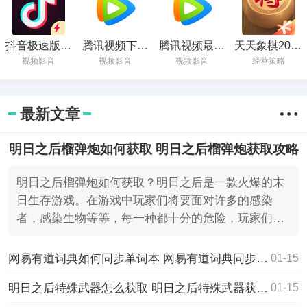
抖音极速版官
腾讯视频下载
腾讯视频最新
天天象棋2025
方免费下载安
最新版
版下载
最新版
视频影音
视频影音
视频影音
经营策略
装
最新文章
明日之后榴弹炮如何获取 明日之后榴弹炮获取攻略
明日之后榴弹炮如何获取？明日之后是一款火爆的末
日生存游戏。在游戏中玩家们将要面对许多的感染
者，感染生物等等，每一种都十分的危险，玩家们想
要小心提防。
网易有道词典如何同步单词本 网易有道词典同步单词本的方法
01-15
明日之后特殊武器怎么获取 明日之后特殊武器获取攻略
01-15