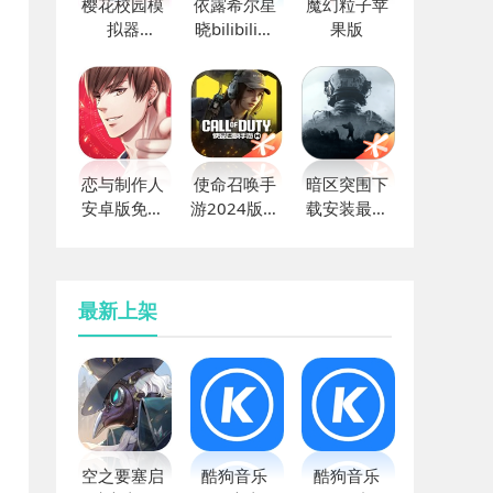
樱花校园模
依露希尔星
魔幻粒子苹
拟器
晓bilibili版
果版
1.038.51下
本下载
载
恋与制作人
使命召唤手
暗区突围下
安卓版免费
游2024版本
载安装最新
下载
下载
版2022
最新上架
空之要塞启
酷狗音乐
酷狗音乐