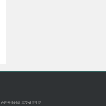
载
安
 合理安排时间 享受健康生活