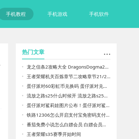
手机教程
手机游戏
手机软件
热门文章
通
龙之信条2攻略大全 DragonsDogma2一周目/二周目图文通关一览
王者荣耀机关百炼章节二攻略章节21/22/23/24怎么过
蛋仔派对60彩虹币兑换码 蛋仔派对兑换码2024最新有效
流放之路s25什么时候开 流放之路s25开放时间
蛋仔派对鲨莉娃图片公布！蛋仔派对鲨莉娃
铁路12306怎么开启支付宝免密码支付 铁路12306开启支付宝免密码支付的方法
番茄免费小说怎么白嫖会员 白嫖会员方法
王者荣耀s35赛季开始时间