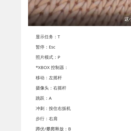
显示任务：T
暂停：Esc
照片模式：P
*XBOX 控制器：
移动：左摇杆
摄像头：右摇杆
跳跃：A
冲刺：按住右扳机
步行：右肩
蹲伏/攀爬释放：B