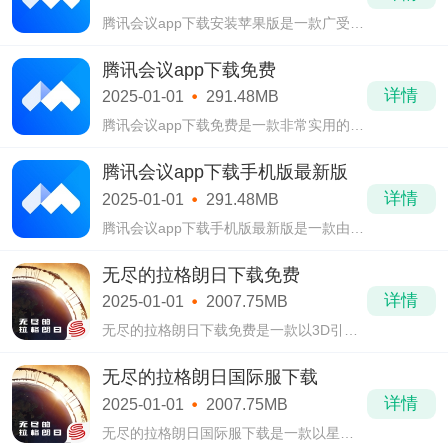
腾讯会议app下载安装苹果版是一款广受众
用户们欢迎的智能移动办公软件，腾讯会
议app下载安装官方免费下载中即使用户们
腾讯会议app下载免费
在多远的距离都可以在软件视频功能中进
详情
2025-01-01
291.48MB
行
腾讯会议app下载免费是一款非常实用的高
效办公会议软件，在腾讯会议app下载免费
中不仅拥有着诸多丰富的互联网社交技
腾讯会议app下载手机版最新版
术，还采用了最为全新的网络部署发案。
详情
2025-01-01
291.48MB
腾讯会议app下载手机版最新版是一款由腾
讯公司所研发的手机云视频会议软件，在
腾讯会议app下载手机版最新版中有着诸多
无尽的拉格朗日下载免费
各式各样强大的功能特点。
详情
2025-01-01
2007.75MB
无尽的拉格朗日下载免费是一款以3D引擎
所打造而成的太空星际策略类战斗手游，
在无尽的拉格朗日下载免费中为诸多广大
无尽的拉格朗日国际服下载
游戏玩家们提供了他们最为喜爱的战舰战
详情
2025-01-01
2007.75MB
斗机。
无尽的拉格朗日国际服下载是一款以星际