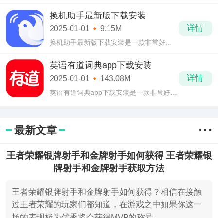
宇宙做为游戏背景的战略型塔防手游，在
无尽的拉格朗日国际服下载中游戏设计师
换机助手最新版下载安装
们采用了科幻元素融入其中。
详情
2025-01-01
9.15M
换机助手最新版下载安装是一款非常好用
的换机备份软件，由腾讯官方推出。换机
助手最新版下载安装的体积非常的小，不
英语有道词典app下载安装
到10M的体积，占用手机空间非常小，任
详情
2025-01-01
143.08M
何手机都
英语有道词典app下载安装是一款非常好用
的英语学习手机软件，在日常英语的学习
中起到非常大的作用，因此受到许多学生
的欢迎以及喜爱。英语有道词典app下载安
最新文章
装中收
王者荣耀银牌射手和金牌射手如何获得 王者荣耀银
牌射手和金牌射手获取方法
王者荣耀银牌射手和金牌射手如何获得？相信在接触
过王者荣耀的玩家们都知道，在游戏之中如果你这一
场的表现极为优秀将会获得MVP的称号。