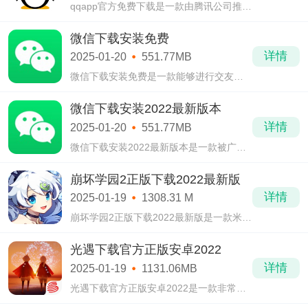
qqapp官方免费下载是一款由腾讯公司推出
的即时通讯交流软件，这qqapp官方免费下
载曾今在微信还没有推出的时候，可是社
微信下载安装免费
交通讯界的领域老大啊。
详情
2025-01-20
551.77MB
微信下载安装免费是一款能够进行交友的
强大功能软件，微信下载安装免费想必大
伙们都非常的熟悉，其中的功能也是非常
微信下载安装2022最新版本
的强大且实用。
详情
2025-01-20
551.77MB
微信下载安装2022最新版本是一款被广泛
使用的即时通讯交流软件，在微信下载安
装2022最新版本中有着非常众多的实用小
崩坏学园2正版下载2022最新版
功能，如加好友，朋友圈、摇一摇、扫一
详情
2025-01-19
1308.31 M
扫、
崩坏学园2正版下载2022最新版是一款米哈
游出品的动作冒险类国产手游，在崩坏学
园2正版下载2022最新版中，我们面对了一
光遇下载官方正版安卓2022
个史前大灾难——崩坏，崩坏是一个几百
详情
2025-01-19
1131.06MB
年就会
光遇下载官方正版安卓2022是一款非常火
爆的多人冒险游戏。光遇下载官方正版安