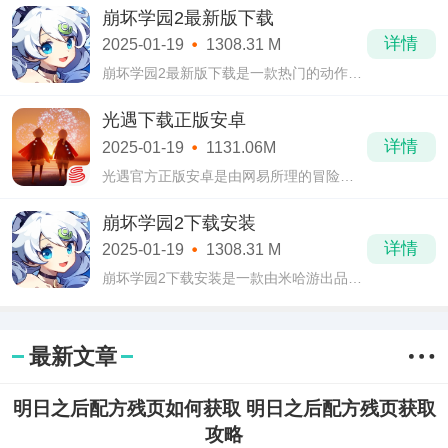
卓2022运用了仿真的3D引擎将场景刻画的
崩坏学园2最新版下载
更加真实，精致的人物魔性，华丽的服
详情
2025-01-19
1308.31 M
饰，
崩坏学园2最新版下载是一款热门的动作冒
险类游戏，崩坏学园2最新版下载游戏的故
事开始是一个名叫崩坏的灾难席卷了学
光遇下载正版安卓
园，那是一个毁灭性的灾难，众人饱受其
详情
2025-01-19
1131.06M
害，苦
光遇官方正版安卓是由网易所理的冒险类
游戏。光遇官方正版安卓是由专业的游戏
设计师陈星汉以及其团队耗时两年所开发
崩坏学园2下载安装
的，
详情
2025-01-19
1308.31 M
崩坏学园2下载安装是一款由米哈游出品的
动作冒险类游戏，崩坏学园2下载安装背景
的设定是一个名叫崩坏的灾难，每隔几百
年便会出现一次，表现形式多变，并不局
最新文章
限于
明日之后配方残页如何获取 明日之后配方残页获取
攻略