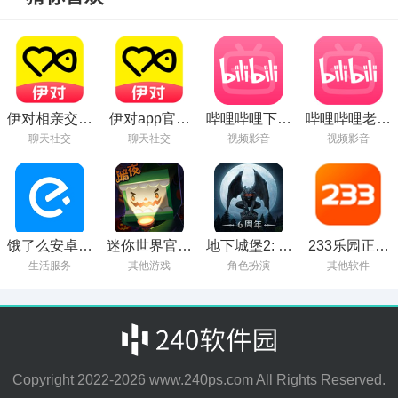
伊对相亲交友
伊对app官方
哔哩哔哩下载
哔哩哔哩老版
免费下载
下载
2024安卓最新
本6.79.0
聊天社交
聊天社交
视频影音
视频影音
版
饿了么安卓最
迷你世界官服
地下城堡2: 黑
233乐园正版
新版下载
版下载
暗觉醒手机官
苹果手机下载
生活服务
其他游戏
角色扮演
其他软件
方版免费安装
下载
Copyright 2022-
2026
www.240ps.com All Rights Reserved.