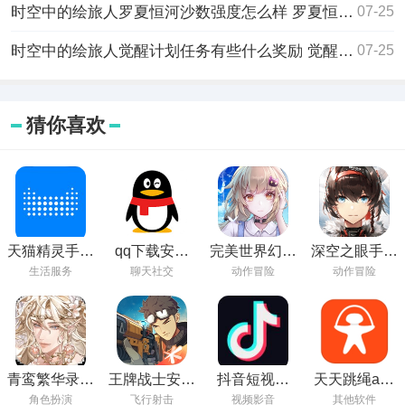
时空中的绘旅人罗夏恒河沙数强度怎么样 罗夏恒河沙数强度分析
07-25
时空中的绘旅人觉醒计划任务有些什么奖励 觉醒计划任务奖励一览
07-25
猜你喜欢
天猫精灵手机
qq下载安装
完美世界幻塔
深空之眼手游
app下载安装
2024最新版免
下载
免费下载
生活服务
聊天社交
动作冒险
动作冒险
费
青鸾繁华录安
王牌战士安卓
抖音短视频
天天跳绳app
卓版下载
官方下载
2024最新版下
下载安装免费
角色扮演
飞行射击
视频影音
其他软件