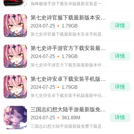
巅峰极速手游下载安卓版最新安装是一款
能够调动人的情绪的游戏，这款赛车竞速
游戏在一定程度上给玩家带来很多值得游
第七史诗官服下载最新版本安卓
玩的体验，玩家可以在游戏中选择自己喜
手机
详情
2024-07-25
1.79GB
欢的车
第七史诗官服下载最新版本安卓手机是一
款最近公测的游戏，这款游戏的画风整体
偏向日漫风在玩家群体中抱有口碑，而且
第七史诗手游官方下载安装最新
游戏还在这个基础上拥有自己独特的风格
版本
详情
2024-07-25
1.79GB
和人物
第七史诗手游官方下载安装最新版本作为
一款战斗卡牌游戏，玩家在PVP环节才是让
自己一展拳脚的地方，根据装备的不同玩
第七史诗安卓下载安装手机版最
法可以配合威力巨大的神器成就完全不同
新
详情
2024-07-25
1.79GB
的战斗
第七史诗安卓下载安装手机版最新中玩家
可以培养自己喜欢的二次元角色，不管是
升星强化还是打造装备都有让人觉得放
三国志幻想大陆手游最新版免费
心，因为游戏能给给予的资源很多，可以
下载
详情
2024-07-25
361.89M
放心培养
三国志幻想大陆手游最新版免费下载是由
广州灵犀互动娱乐推出的一款策略卡牌手