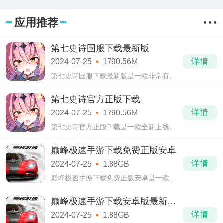
应用推荐
第七史诗国服下载最新版
详情
2024-07-25
1790.56M
第七史诗国服下载最新版是一款非常有趣
好玩的二次元经典RPG卡牌类手游。在第
七史诗国服下载最新版中，拥有着非常丰
第七史诗官方正版下载
富的游戏内容，大家在这里也可以去尽情
详情
2024-07-25
1790.56M
地沉浸在
第七史诗官方正版下载是一款全新上线的
二次元角色风格卡牌类战斗冒险手游。在
第七史诗官方正版下载中，采用了全新的
巅峰极速手游下载免费正版安卓
live2D画风进行绘制，不仅仅是在人物角色
详情
2024-07-25
1.88GB
方面刻
巅峰极速手游下载免费正版安卓是一款拥
有真实引擎和驾驶体验的游戏，当然这款
在最近喜欢赛车游戏的人群中已经掀起一
巅峰极速手游下载安卓版最新安
阵阵的狂潮。游戏中的有些车辆的手感十
装
详情
2024-07-25
1.88GB
分沉重