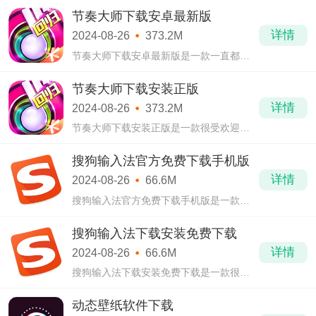
节奏大师下载安卓最新版
详情
2024-08-26
373.2M
节奏大师下载安卓最新版是一款一直都很
火热的音乐类手游。节奏大师下载安卓最
新版中有着极致的闯关玩法，大家可以去
节奏大师下载安装正版
不断突破自我，解锁更高难度的歌曲，这
详情
2024-08-26
373.2M
里也是
节奏大师下载安装正版是一款很受欢迎的
音乐类手游，节奏大师下载安装正版沉寂
了相当长的时间后，终于回归，经典玩
搜狗输入法官方免费下载手机版
法，系统全新升级，超多的曲目等你挑
详情
2024-08-26
66.6M
战，玩法简
搜狗输入法官方免费下载手机版是一款大
家都在使用的输入法app，搜狗输入法官方
免费下载手机版有着很棒的打字体验，这
搜狗输入法下载安装免费下载
里有着各种轻松打字操作，输入更为极
详情
2024-08-26
66.6M
速，而且
搜狗输入法下载安装免费下载是一款很棒
的输入法软件，搜狗输入法下载安装免费
下载为你提供免费好用的打字服务，这里
动态壁纸软件下载
有着庞大的词库，你还可以去录制一些常