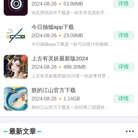
详情
2024-08-26
53.98MB
用语，
动态壁纸软件下载是一款非常优质的手机
壁纸软件。通过动态壁纸软件下载，用户
可以给自己的手机换上各种各样的壁纸来
今日抽烟app下载
使用，静态动态都有，还支持自己动手制
详情
2024-08-26
23.09MB
作哦!
今日抽烟app下载是一款可以统计你抽烟情
况的计量交友软件。用户可以在今日抽烟
app下载记录抽烟次数，可以发表戒烟心理
上古有灵妖最新版2024
路程，还可以跟其他烟民互动交流互相勉
详情
2024-08-26
486.30MB
励哦!
上古有灵妖最新版2024是一款故事背景非
常宏大的回合制卡牌游戏。在上古有灵妖
最新版2024当中上线就上2048抽，山海经
朕的江山官方下载
中的灵妖轻松收集汇聚，养成上阵为你战
详情
2024-08-26
1.14GB
斗!
朕的江山官方下载是一款经典三国题材的
策略模拟游戏。在朕的江山官方下载当中
给玩家还原了真实的战场，不仅仅有强大
的武将对战，还有小兵对战，场面非常宏
最新文章
大。