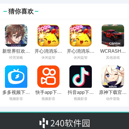
猜你喜欢
新世界狂欢下
开心消消乐老
开心消消乐旧
WCRASH车
载官方正版
版本下载
版本下载
祸游戏手机版
经营策略
休闲益智
休闲益智
其他游戏
多多视频下载
快手app下载
抖音app下载
原神下载官方
苹果手机版
最新版
安装最新版
版本
视频影音
视频影音
视频影音
动作冒险