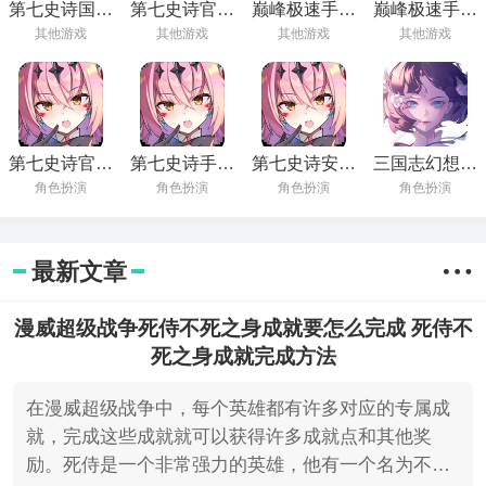
第七史诗国服
第七史诗官方
巅峰极速手游
巅峰极速手游
下载最新版
正版下载
下载免费正版
下载安卓版最
其他游戏
其他游戏
其他游戏
其他游戏
安卓
新安装
第七史诗官服
第七史诗手游
第七史诗安卓
三国志幻想大
下载最新版本
官方下载安装
下载安装手机
陆手游最新版
角色扮演
角色扮演
角色扮演
角色扮演
安卓手机
最新版本
版最新
免费下载
最新文章
漫威超级战争死侍不死之身成就要怎么完成 死侍不
死之身成就完成方法
在漫威超级战争中，每个英雄都有许多对应的专属成
就，完成这些成就就可以获得许多成就点和其他奖
励。死侍是一个非常强力的英雄，他有一个名为不死