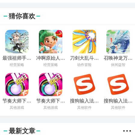
猜你喜欢
最强祖师手游
冲啊原始人手
刀剑大乱斗中
召唤神龙万宁
下载
游下载
文版下载
版最新版本
经营策略
经营策略
动作冒险
休闲益智
节奏大师下载
节奏大师下载
搜狗输入法官
搜狗输入法下
安卓最新版
安装正版
方免费下载手
载安装免费下
其他游戏
其他游戏
其他软件
其他软件
机版
载
最新文章