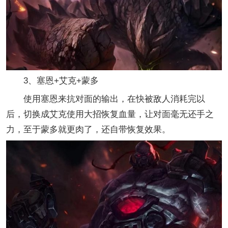
3、塞恩+艾克+蒙多
使用塞恩来抗对面的输出，在快被敌人消耗完以
后，切换成艾克使用大招恢复血量，让对面毫无还手之
力，至于蒙多就更肉了，还自带恢复效果。