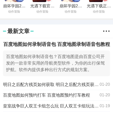
崩坏学园2正
光遇下载官方
崩坏学园2最
光遇下载正版
版下载2022最
正版安卓2022
新版下载
安卓
动作冒险
动作冒险
动作冒险
动作冒险
新版
最新文章
百度地图如何录制语音包 百度地图录制语音包教程
百度地图如何录制语音包？百度地图是由百度公司开
发的一款非常实用的导航类型软件，为你的出行保驾
护航。软件内提供多种出行方式的规划方案。
明日之后配方残页如何获取 明日之后配方残页获取攻略
01-20
百度地图如何预约打车 百度地图预约打车教程
01-20
皇室战争巨人双王卡组怎么玩 巨人双王卡组玩法介绍
01-19