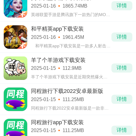
逼真，华丽的游戏画面
详情
2025-01-16
1865.74MB
英雄联盟手游是腾讯旗下一款热门的MOBA
类竞技手游。在英雄联盟手游中，玩家们
能够体验到最为经典的MOBA游戏玩法，能
和平精英app下载安装
够感受到MOBA游戏最经典的战斗体验。
详情
2025-01-16
1961.45M
和平精英app下载安装是一款多人射击游
戏。和平精英app下载安装采用3d的迷你引
擎将场景设计的十分真实，精致的游戏画
羊了个羊游戏下载安装
面，华丽的服饰，
详情
2025-01-15
112.9MB
羊了个羊游戏下载安装是近期突然爆火的
一款休闲益智类游戏，不管是公交车上还
是排队做核酸的路上，相信你都能看到它
同程旅行下载2022安卓最新版
的身影。
详情
2025-01-15
111.25MB
同程旅行下载2022安卓最新版是一款非常
好用的旅游出行软件，许多人一直在使用
它。同程旅行下载2022安卓最新版有着非
同程旅行app下载安装
常多的服务可以使用，并且对你旅游都非
详情
2025-01-15
111.25MB
常有帮助