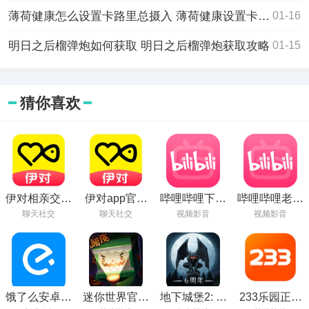
薄荷健康怎么设置卡路里总摄入 薄荷健康设置卡路里总摄入教程
01-16
明日之后榴弹炮如何获取 明日之后榴弹炮获取攻略
01-15
猜你喜欢
伊对相亲交友
伊对app官方
哔哩哔哩下载
哔哩哔哩老版
免费下载
下载
2024安卓最新
本6.79.0
聊天社交
聊天社交
视频影音
视频影音
版
饿了么安卓最
迷你世界官服
地下城堡2: 黑
233乐园正版