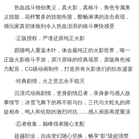
热血战斗独创奥义，真火影，真格斗，角色专属奥
义技能，花样繁多的技能衔接，酣畅淋漓的连击表现，
领玩家真切体验到令人热血澎湃的格斗爽快感受
·正版授权，严谨还原纯正火影
跟随鸣人重返木叶，体会最纯正的火影世界，唯一
正版火影格斗手游，原汁原味的经典场景，原版角色倾
力配音，CG级动画制作，打造所有火影迷们的狂欢盛宴
·经典剧情，火之意志永不熄灭
沉浸式动画剧情，变身剧情忍者，亲身参与感人故
事情节；冰雪飞舞下的再不斩与白，三代与大蛇丸的师
徒相杀，鸣人和佐助的激烈对抗……感人画面再度重演
·忍者收集，巅峰强者随心支配
超越职业，自由变幻随心切换，畅享“影”级超强禁