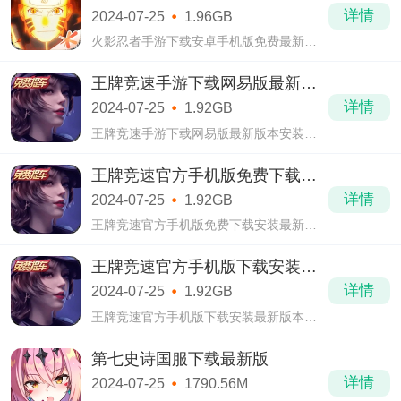
费最新版
详情
2024-07-25
1.96GB
火影忍者手游下载安卓手机版免费最新版
是一款横版动作游戏。在游戏中玩家让自
己角色扮演一位忍者，不断通过考试才能
王牌竞速手游下载网易版最新版
让玩家逐渐掌握技能成为一位真正的强
本安装
详情
2024-07-25
1.92GB
者。
王牌竞速手游下载网易版最新版本安装是
一款考验心跳的赛车游戏，作为网易在赛
车游戏方面的剧作不管是在什么方面都让
王牌竞速官方手机版免费下载安
人觉得很优秀，丰富的游戏剧情让玩家代
装最新版
详情
2024-07-25
1.92GB
入到那
王牌竞速官方手机版免费下载安装最新版
是一款比较任性的游戏，之所以这么说是
因为玩家在游戏中能自由自在地展现自己
王牌竞速官方手机版下载安装最
的个性，不管是在各个城市风景处打卡还
新版本
详情
2024-07-25
1.92GB
是在各
王牌竞速官方手机版下载安装最新版本是
网易推出的一款具有写实风格的游戏，这
款游戏中玩家将扮演一位职业车手在不同
第七史诗国服下载最新版
的赛事中逐渐成长适应不一样的车辆，不
详情
2024-07-25
1790.56M
同类型