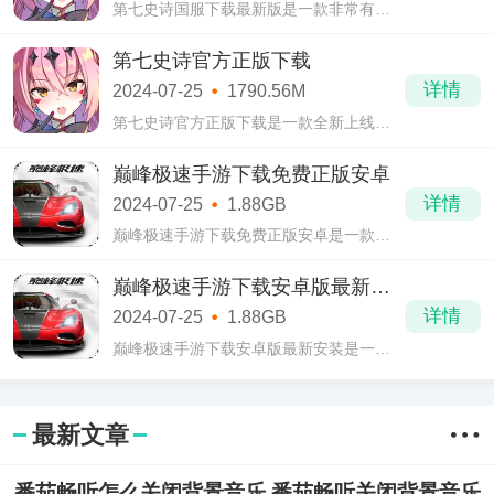
第七史诗国服下载最新版是一款非常有趣
好玩的二次元经典RPG卡牌类手游。在第
七史诗国服下载最新版中，拥有着非常丰
第七史诗官方正版下载
富的游戏内容，大家在这里也可以去尽情
详情
2024-07-25
1790.56M
地沉浸在
第七史诗官方正版下载是一款全新上线的
二次元角色风格卡牌类战斗冒险手游。在
第七史诗官方正版下载中，采用了全新的
巅峰极速手游下载免费正版安卓
live2D画风进行绘制，不仅仅是在人物角色
详情
2024-07-25
1.88GB
方面刻
巅峰极速手游下载免费正版安卓是一款拥
有真实引擎和驾驶体验的游戏，当然这款
在最近喜欢赛车游戏的人群中已经掀起一
巅峰极速手游下载安卓版最新安
阵阵的狂潮。游戏中的有些车辆的手感十
装
详情
2024-07-25
1.88GB
分沉重
巅峰极速手游下载安卓版最新安装是一款
能够调动人的情绪的游戏，这款赛车竞速
游戏在一定程度上给玩家带来很多值得游
玩的体验，玩家可以在游戏中选择自己喜
最新文章
欢的车
番茄畅听怎么关闭背景音乐 番茄畅听关闭背景音乐