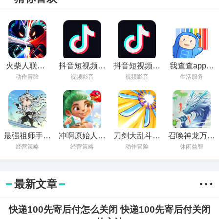
火柴人联盟2
抖音短视频下
抖音短视频软
我查查app下
手游下载
载安装免费下
件下载安装
载安装
动作冒险
视频影音
视频影音
生活服务
载
最强祖师手游
冲啊原始人手
刀剑大乱斗中
召唤神龙万宁
下载
游下载
文版下载
版最新版本
经营策略
经营策略
动作冒险
休闲益智
最新文章
快递100先寄后付怎么关闭 快递100先寄后付关闭