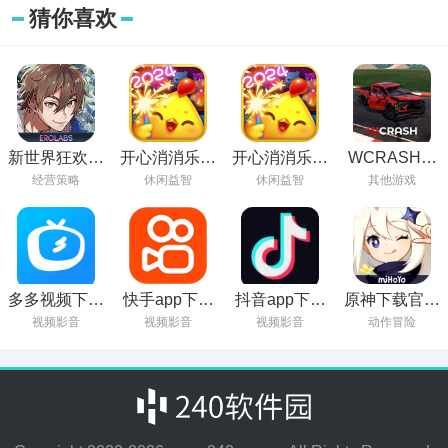
猜你喜欢
新世界狂欢下
开心消消乐老
开心消消乐旧
WCRASH车
载官方正版
版本下载
版本下载
祸游戏手机版
经营策略
休闲益智
休闲益智
其他游戏
多多视频下载
快手app下载
抖音app下载
原神下载官方
苹果手机版
最新版
安装最新版
版本
视频影音
视频影音
视频影音
动作冒险