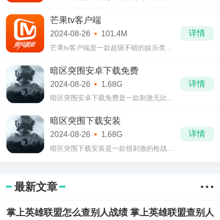
爱的视频app，芒果tv手机版下载有着很精
彩的内容可以去不断观赏，这里的影视剧
芒果tv客户端
资源是很丰富的，用户也是可以通过app来
详情
2024-08-26
101.4M
观看
芒果tv客户端是一款超级不错的娱乐类
app，芒果tv客户端中的各种内容都是极其
精彩的，在这款app中你可以去欣赏到很多
暗区突围安卓下载免费
新剧、热门剧，电影电视剧一网打尽，还
详情
2024-08-26
1.68G
有众多有
暗区突围安卓下载免费是一款刺激无比的
枪战游戏，暗区突围安卓下载免费有着真
实无比的生存体验，多样地图，自由探
暗区突围下载安装
索，发现资源，收割战利品，触发极致对
详情
2024-08-26
1.68G
抗，多样
暗区突围下载安装是一款很刺激的枪战类
手游，暗区突围下载安装有着极佳的画面
表现，极致的沉浸射击快感，收集战利
品，解锁成就，触发多样挑战，刺激交手
最新文章
体验，剧
掌上英雄联盟怎么查别人战绩 掌上英雄联盟查别人