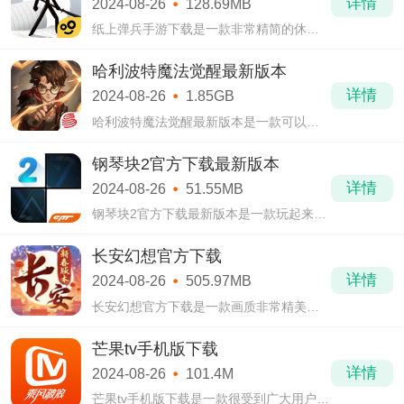
详情
2024-08-26
128.69MB
纸上弹兵手游下载是一款非常精简的休闲
割草游戏。在纸上弹兵手游下载当中玩家
可以一夫当关万夫莫开击败四方来敌，数
哈利波特魔法觉醒最新版本
十波敌人进攻，你能够坚持到什么时候呢!
详情
2024-08-26
1.85GB
哈利波特魔法觉醒最新版本是一款可以满
足你魔法幻想的卡牌RPG手游。在哈利波
特魔法觉醒最新版本当中玩家将以新生的
钢琴块2官方下载最新版本
名义来到霍格沃兹学校开始学习。
详情
2024-08-26
51.55MB
钢琴块2官方下载最新版本是一款玩起来格
外简单的音乐类游戏。钢琴块2官方下载最
新版本给大家准备了丰富的歌曲，玩家可
长安幻想官方下载
以自由选择挑战自己的手速极限!
详情
2024-08-26
505.97MB
长安幻想官方下载是一款画质非常精美的
古风策略手游。长安幻想官方下载当中玩
家可以轻松培养各种各样的萌宠帮助你横
芒果tv手机版下载
推所有敌人，有关卡上的，也有跟其他人
详情
2024-08-26
101.4M
的对决
芒果tv手机版下载是一款很受到广大用户喜