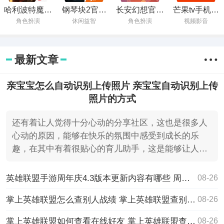
哈利波特魔法
钢琴块2官方
长安幻想官方
芒果tv手机版
觉醒最新版本
下载最新版本
下载
下载
角色扮演
休闲益智
角色扮演
视频影音
最新文章
亲宝宝怎么自动识别上传照片 亲宝宝自动识别上传
照片的方式
还有着让人觉得十分心动的分享社区，这也是很多人
心动的原因，能够在快乐的氛围中感受到成长的乐
趣，在其中有着很贴心的育儿助手，这是能够让人不
断在其中学习的
英雄联盟手游周年庆4.3版本更新内容有哪些 周年庆4.3版本更新内容一览
08-26
掌上英雄联盟怎么查别人战绩 掌上英雄联盟查别人战绩方法
08-26
掌上英雄联盟如何查看在线好友 掌上英雄联盟查看在线好友的步骤
08-26