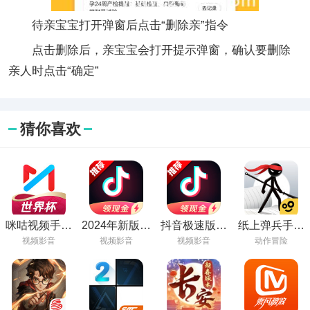
待亲宝宝打开弹窗后点击“删除亲”指令
点击删除后，亲宝宝会打开提示弹窗，确认要删除
亲人时点击“确定”
猜你喜欢
咪咕视频手机
2024年新版免
抖音极速版官
纸上弹兵手游
版下载
费抖音极速版
方正版安装领
下载
视频影音
视频影音
视频影音
动作冒险
下载
钱软件下载